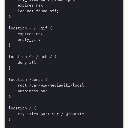
    expires max;

    log_not_found off;

}

location = /_.gif {

    expires max;

    empty_gif;

}

location ^~ /cache/ {

    deny all;

}

location /dumps {

    root /var/www/mediawiki/local;

    autoindex on;

}

location / {

    try_files $uri $uri/ @rewrite;

}
